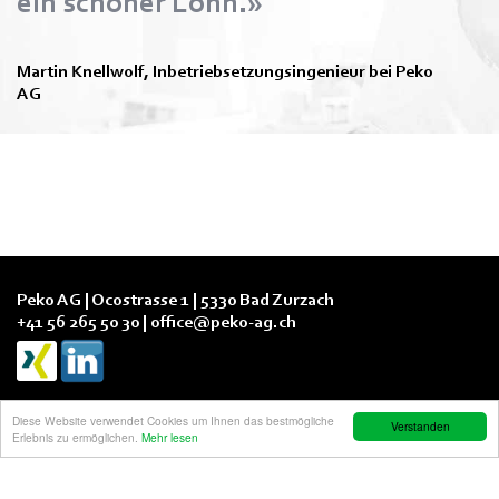
ein schöner Lohn.»
Martin Knellwolf, Inbetriebsetzungsingenieur bei Peko
AG
Peko AG | Ocostrasse 1 | 5330 Bad Zurzach
+41 56 265 50 30 |
office@peko-ag.ch
Diese Website verwendet Cookies um Ihnen das bestmögliche
Verstanden
Erlebnis zu ermöglichen.
Mehr lesen
Impressum
|
Nutzungsbedingungen & Datenschutz
|
AGB